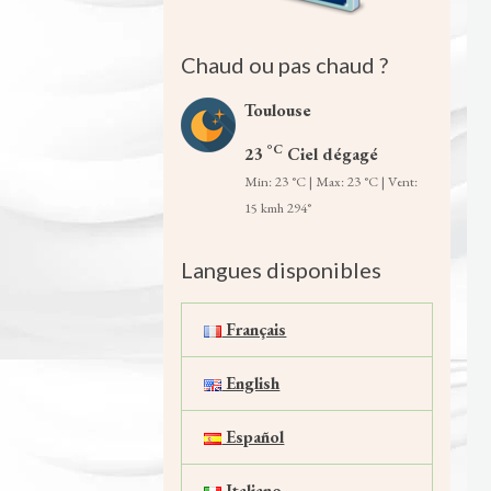
Chaud ou pas chaud ?
Toulouse
°C
23
Ciel dégagé
Min: 23 °C | Max: 23 °C | Vent:
15 kmh 294°
Langues disponibles
Français
English
Español
Italiano