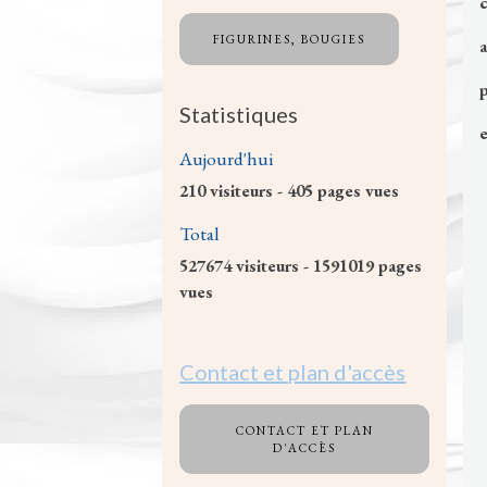
c
FIGURINES, BOUGIES
a
p
Statistiques
e
Aujourd'hui
210
visiteurs -
405
pages vues
Total
527674
visiteurs -
1591019
pages
vues
Contact et plan d'accès
CONTACT ET PLAN
D'ACCÈS