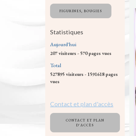
FIGURINES, BOUGIES
Statistiques
Aujourd'hui
207
visiteurs -
570
pages vues
Total
527895
visiteurs -
1591618
pages
vues
Contact et plan d'accès
CONTACT ET PLAN
D'ACCÈS