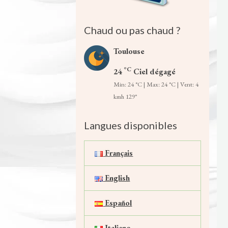
Chaud ou pas chaud ?
Toulouse
°C
24
Ciel dégagé
Min: 24 °C | Max: 24 °C | Vent: 4
kmh 129°
Langues disponibles
Français
English
Español
Italiano