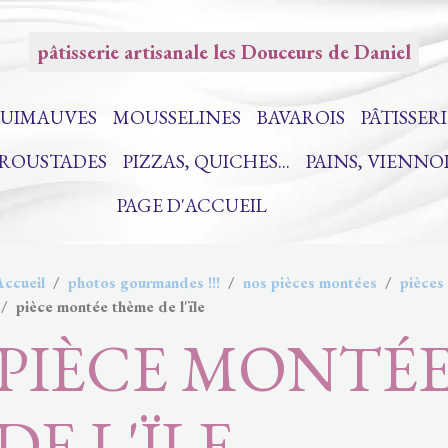
pâtisserie artisanale les Douceurs de Daniel
UIMAUVES
MOUSSELINES
BAVAROIS
PÂTISSERI
CROUSTADES
PIZZAS, QUICHES...
PAINS, VIENNO
PAGE D'ACCUEIL
Accueil
photos gourmandes !!!
nos pièces montées
pièces
pièce montée thème de l'ïle
PIÈCE MONTÉ
DE L'ÏLE