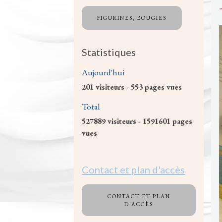
FIGURINES, BOUGIES
Statistiques
Aujourd'hui
201
visiteurs -
553
pages vues
Total
527889
visiteurs -
1591601
pages
vues
Contact et plan d'accès
CONTACT ET PLAN
D'ACCÈS