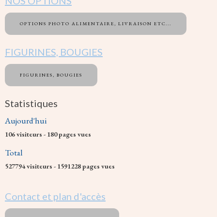
NOS OPTIONS
OPTIONS PHOTO ALIMENTAIRE, LIVRAISON ETC...
FIGURINES, BOUGIES
FIGURINES, BOUGIES
Statistiques
Aujourd'hui
106
visiteurs -
180
pages vues
Total
527794
visiteurs -
1591228
pages vues
Contact et plan d'accès