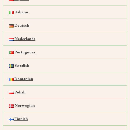
Italiano
Deutsch
Nederlands
Portuguesa
Swedish
Romanian
Polish
Norwegian
Finnish