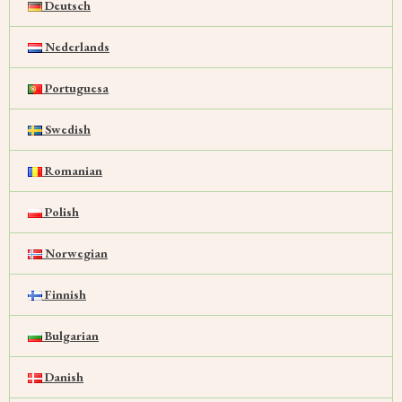
Deutsch
Nederlands
Portuguesa
Swedish
Romanian
Polish
Norwegian
Finnish
Bulgarian
Danish