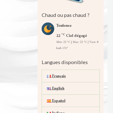
Chaud ou pas chaud ?
Toulouse
°C
22
Ciel dégagé
Min: 22 °C | Max: 22 °C | Vent: 8
kmh 131°
Langues disponibles
Français
English
Español
Italiano