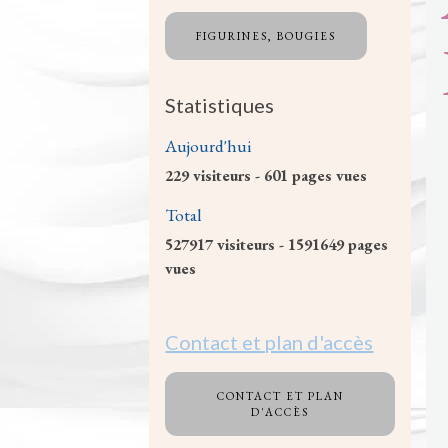
FIGURINES, BOUGIES
Statistiques
Aujourd'hui
229
visiteurs -
601
pages vues
Total
527917
visiteurs -
1591649
pages
vues
Contact et plan d'accès
CONTACT ET PLAN
D'ACCÈS