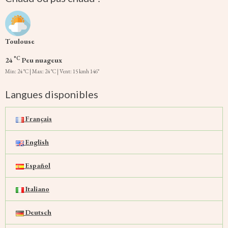
Toulouse
°C
24
Peu nuageux
Min: 24 °C | Max: 24 °C | Vent: 15 kmh 146°
Langues disponibles
Français
English
Español
Italiano
Deutsch