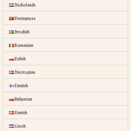
Nederlands
Portuguesa
Swedish
Romanian
Polish
Norwegian
Finnish
Bulgarian
Danish
Czech