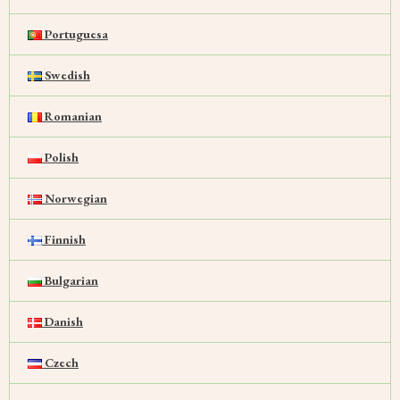
Portuguesa
Swedish
Romanian
Polish
Norwegian
Finnish
Bulgarian
Danish
Czech