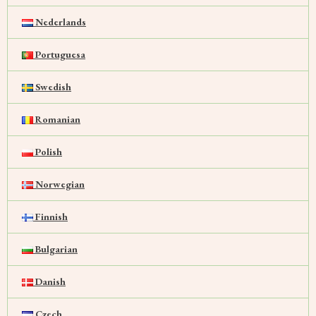
Nederlands
Portuguesa
Swedish
Romanian
Polish
Norwegian
Finnish
Bulgarian
Danish
Czech