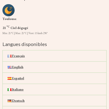
Toulouse
°C
21
Ciel dégagé
Min: 21 °C | Max: 21 °C | Vent: 15 kmh 296°
Langues disponibles
Français
English
Español
Italiano
Deutsch