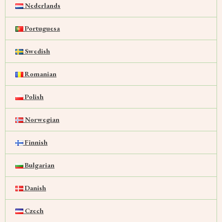
Nederlands
Portuguesa
Swedish
Romanian
Polish
Norwegian
Finnish
Bulgarian
Danish
Czech