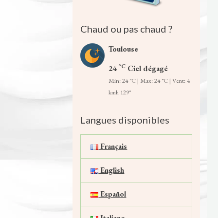
Chaud ou pas chaud ?
Toulouse
°C
24
Ciel dégagé
Min: 24 °C | Max: 24 °C | Vent: 4
kmh 129°
Langues disponibles
Français
English
Español
Italiano