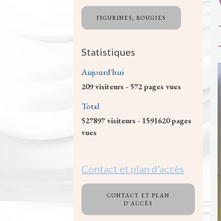
FIGURINES, BOUGIES
Statistiques
Aujourd'hui
209
visiteurs -
572
pages vues
Total
527897
visiteurs -
1591620
pages
vues
Contact et plan d'accès
CONTACT ET PLAN
D'ACCÈS