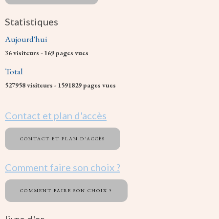
Statistiques
Aujourd'hui
36
visiteurs -
169
pages vues
Total
527958
visiteurs -
1591829
pages vues
Contact et plan d'accès
CONTACT ET PLAN D'ACCÈS
Comment faire son choix ?
COMMENT FAIRE SON CHOIX ?
livre d'or