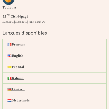
Toulouse
°C
22
Ciel dégagé
Min: 22 °C | Max: 22 °C | Vent: 4 kmh 253°
Langues disponibles
Français
English
Español
Italiano
Deutsch
Nederlands