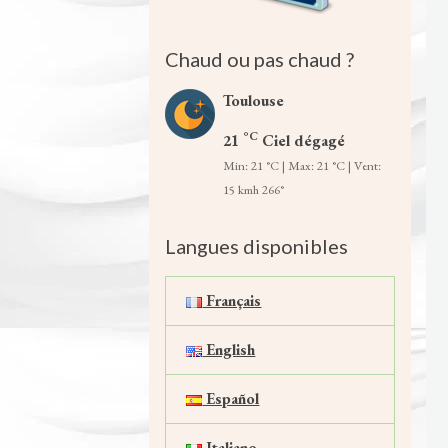
Chaud ou pas chaud ?
Toulouse
°C
21
Ciel dégagé
Min: 21 °C | Max: 21 °C | Vent:
15 kmh 266°
Langues disponibles
Français
English
Español
Italiano