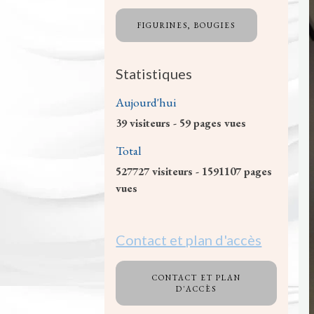
FIGURINES, BOUGIES
Statistiques
Aujourd'hui
39
visiteurs -
59
pages vues
Total
527727
visiteurs -
1591107
pages
vues
Contact et plan d'accès
CONTACT ET PLAN
D'ACCÈS