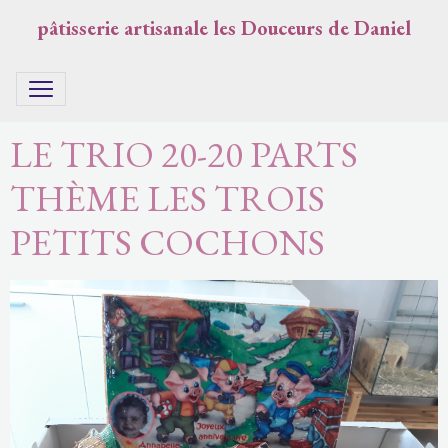
pâtisserie artisanale les Douceurs de Daniel
LE TRIO 20-20 PARTS
THÈME LES TROIS
PETITS COCHONS