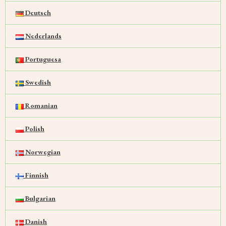
Deutsch
Nederlands
Portuguesa
Swedish
Romanian
Polish
Norwegian
Finnish
Bulgarian
Danish